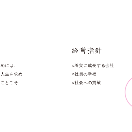
経営指針
ためには、
○着実に成長する会社
る人生を求め
○社員の幸福
くことこそ
○社会への貢献