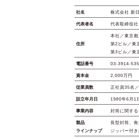
社名
株式会社 新
代表者名
代表取締役社
本社／東京都足
住所
第2ビル／東京
第3ビル／東京
電話番号
03-3914-53
資本金
2,000万円
従業員数
正社員35名／
設立年月日
1980年6月1
事業内容
封筒に関する
製品
長型封筒、角
ラインナップ
ジッパー付き