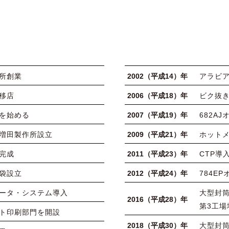
所創業
2002（平成14）年
アラビア
移店
2006（平成18）年
ビク抜
を始める
2007（平成19）年
682A
増田製作所設立
2009（平成21）年
ホットメ
完成
2011（平成23）年
CTP導
袋設立
2012（平成24）年
784E
ータ・システム導入
大型封
2016（平成28）年
第3工場
ト印刷部門を開設
2018（平成30）年
大型封