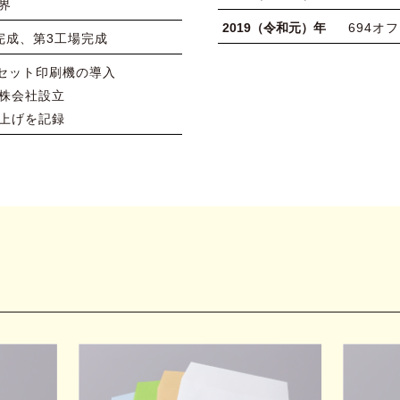
界
2019（令和元）年
694オ
完成、第3工場完成
フセット印刷機の導入
株会社設立
上げを記録