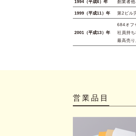
1994（平成6）年
創業者他
1999（平成11）年
第2ビル
684オ
2001（平成13）年
社員持ち
最高売り
営業品目