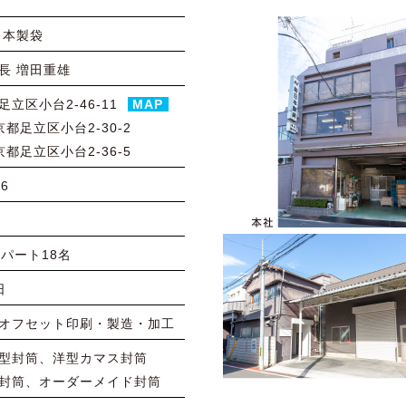
日本製袋
長 増田重雄
立区小台2-46-11
MAP
都足立区小台2-30-2
都足立区小台2-36-5
56
パート18名
日
オフセット印刷・製造・加工
型封筒、洋型カマス封筒
封筒、オーダーメイド封筒